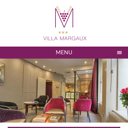
MENU
Réserver
Accueil
Hotel
Chambres
Photos
Situation