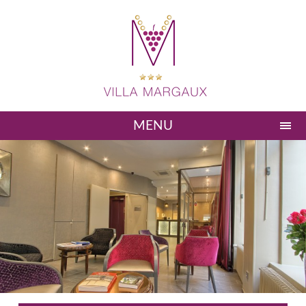
MENU
Réserver
Accueil
Hotel
Chambres
Photos
Situation